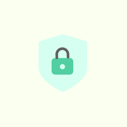
Meus dados
Veículo
Endereço
Pagamento
Dados pessoais
*Informações obrigatórias, preencha com
atenção :)
Nome Completo*