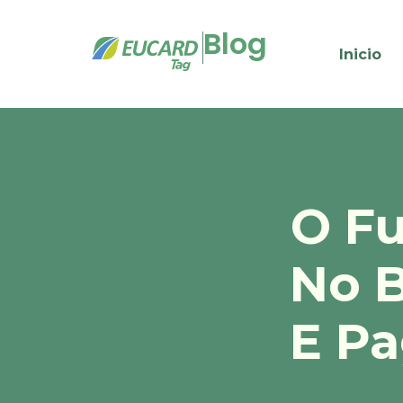
Blog
Inicio
O Fu
No B
E Pa