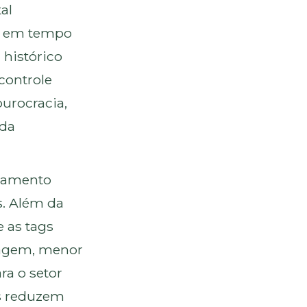
al
ar em tempo
 histórico
controle
burocracia,
 da
gamento
s. Além da
e as tags
iagem, menor
ra o setor
is reduzem