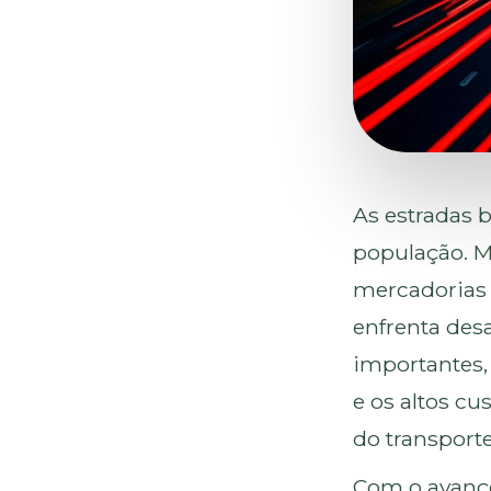
As estradas b
população. M
mercadorias e
enfrenta des
importantes,
e os altos cu
do transport
Com o avanço