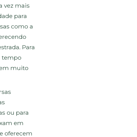
a vez mais
dade para
esas como a
ferecendo
strada. Para
os tempo
agem muito
rsas
as
tas ou para
aixam em
 e oferecem