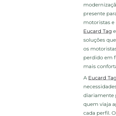
modernização
presente par
motoristas 
Eucard Tag
e
soluções que 
os motorista
perdido em f
mais confortá
A
Eucard Ta
necessidades
diariamente p
quem viaja a
cada perfil.