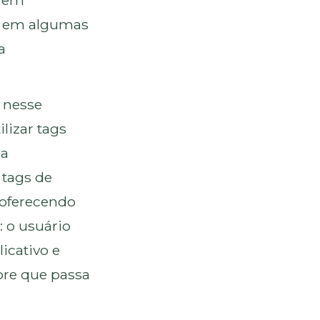
á em
o em algumas
a
 nesse
lizar tags
ma
 tags de
 oferecendo
: o usuário
icativo e
re que passa