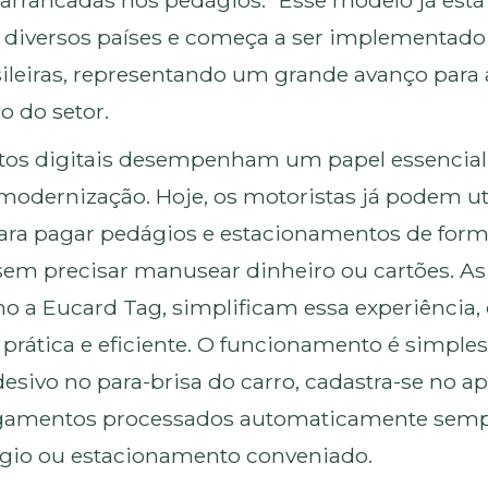
 arrancadas nos pedágios." Esse modelo já est
 diversos países e começa a ser implementad
sileiras, representando um grande avanço para 
 do setor.
os digitais desempenham um papel essencial
modernização. Hoje, os motoristas já podem uti
para pagar pedágios e estacionamentos de for
sem precisar manusear dinheiro ou cartões. As
o a Eucard Tag, simplificam essa experiência,
prática e eficiente. O funcionamento é simples
esivo no para-brisa do carro, cadastra-se no apl
gamentos processados automaticamente semp
gio ou estacionamento conveniado.