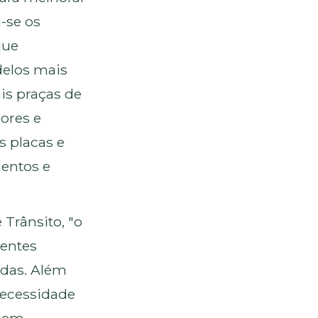
-se os
que
delos mais
ais praças de
ores e
s placas e
entos e
Trânsito, "o
dentes
adas. Além
necessidade