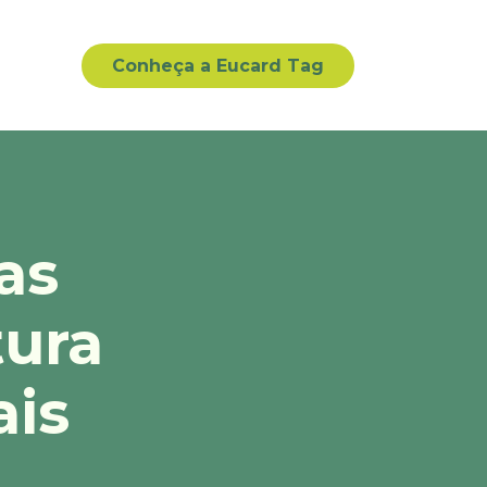
Conheça a Eucard Tag
as
tura
ais