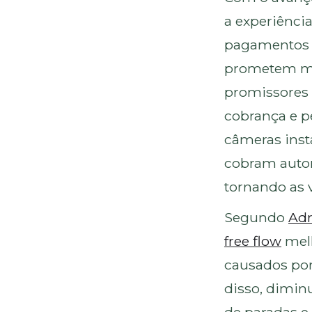
a experiênci
pagamentos d
prometem mai
promissores é
cobrança e p
câmeras insta
cobram autom
tornando as 
Segundo
Adr
free flow
melh
causados por
disso, dimin