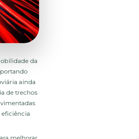
mobilidade da
sportando
oviária ainda
ia de trechos
movimentadas
 eficiência
ara melhorar